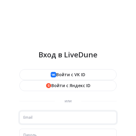
Вход в LiveDune
Войти с VK ID
Войти с Яндекс ID
или